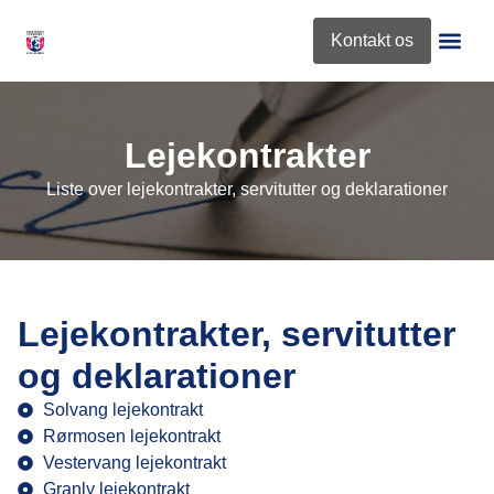
content
Kontakt os
Roskilde 
Nyt Fra Fo
Lejekontrakter
Liste over lejekontrakter, servitutter og deklarationer
Lejekontrakter, servitutter
og deklarationer
Solvang lejekontrakt
Rørmosen lejekontrakt
Vestervang lejekontrakt
Granly lejekontrakt