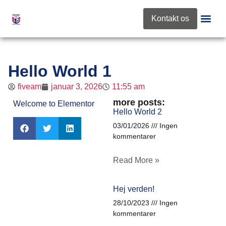
content
Kontakt os
Roskilde 
Nyt Fra Fo
Hello World 1
fiveam
januar 3, 2026
11:55 am
more posts:
Welcome to Elementor
Hello World 2
03/01/2026
Ingen
kommentarer
Read More »
Hej verden!
28/10/2023
Ingen
kommentarer