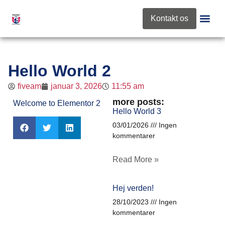
content
Kontakt os
Roskilde 
Nyt Fra Fo
Hello World 2
fiveam
januar 3, 2026
11:55 am
more posts:
Welcome to Elementor 2
Hello World 3
03/01/2026
Ingen
kommentarer
Read More »
Hej verden!
28/10/2023
Ingen
kommentarer